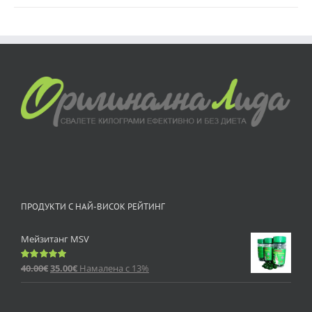
ПРОДУКТИ С НАЙ-ВИСОК РЕЙТИНГ
Мейзитанг MSV
40.00
€
35.00
€
Намалена с 13%
Оценено
с
5.00
от 5