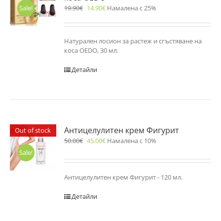
19.90
€
14.90
€
Намалена с 25%
Sale!
Натурален лосион за растеж и сгъстяване на
коса OEDO, 30 мл.
Детайли
Антицелулитен крем Фигурит
Out of stock
50.00
€
45.00
€
Намалена с 10%
Sale!
Антицелулитен крем Фигурит - 120 мл.
Детайли