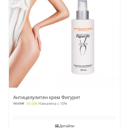
Антицелулитен крем Фигурит
50.00
€
45.00
€
Намалена с 10%
Детайли