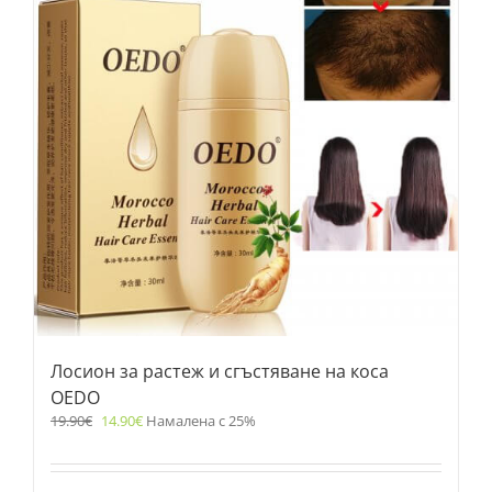
Лосион за растеж и сгъстяване на коса
OEDO
19.90
€
14.90
€
Намалена с 25%