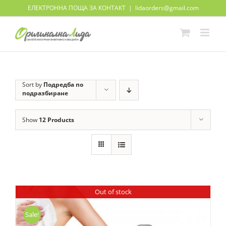
Skip
ЕЛЕКТРОННА ПОЩА ЗА КОНТАКТ
|
lidaorders@gmail.com
to
content
Sort by
Подредба по
подразбиране
Show
12 Products
Out of stock
Sale!