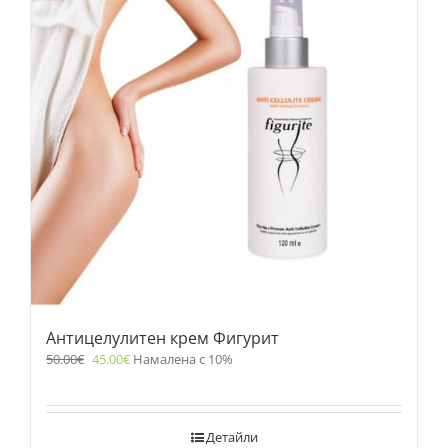
Антицелулитен крем Фигурит
50.00
€
45.00
€
Намалена с 10%
Детайли