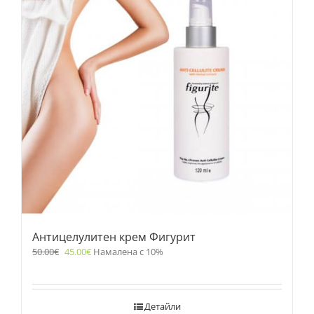
Антицелулитен крем Фигурит
50.00
€
45.00
€
Намалена с 10%
Детайли