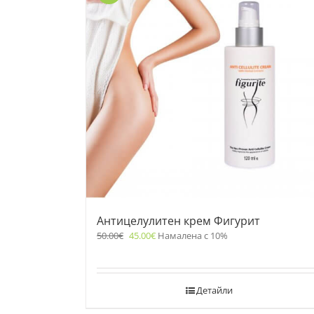
Антицелулитен крем Фигурит
50.00
€
45.00
€
Намалена с 10%
Детайли