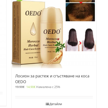
Лосион за растеж и сгъстяване на коса
OEDO
19.90
€
14.90
€
Намалена с 25%
Детайли