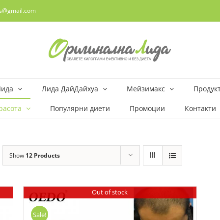
rs@gmail.com
Лида
Лида ДайДайхуа
Мейзимакс
Продукт
расота
Популярни диети
Промоции
Контакти
Show
12 Products
Out of stock
Sale!