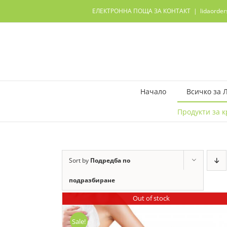
Skip
ЕЛЕКТРОННА ПОЩА ЗА КОНТАКТ
|
lidaorde
to
content
Начало
Всичко за 
Продукти за к
Sort by
Подредба по
подразбиране
Out of stock
Sale!