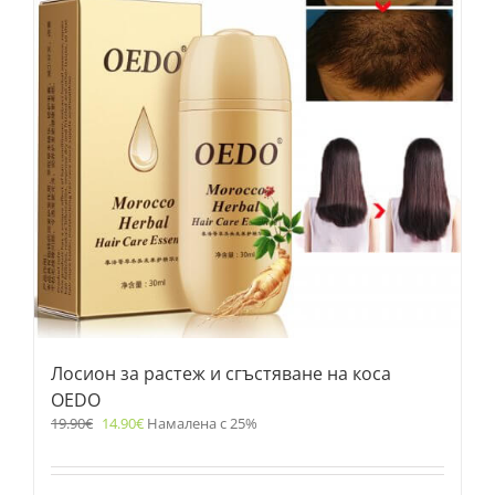
Лосион за растеж и сгъстяване на коса
OEDO
19.90
€
14.90
€
Намалена с 25%