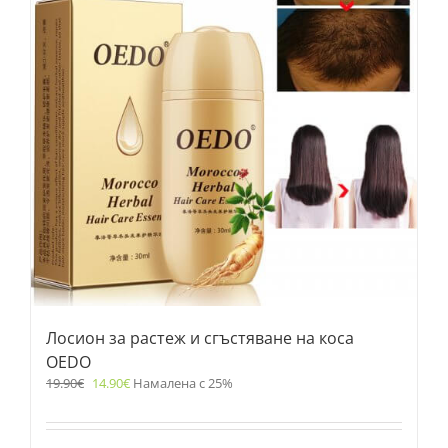
Лосион за растеж и сгъстяване на коса
OEDO
19.90
€
14.90
€
Намалена с 25%