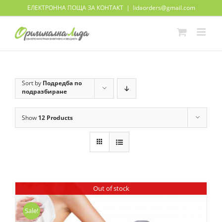
Skip
ЕЛЕКТРОННА ПОЩА ЗА КОНТАКТ
|
lidaorders@gmail.com
to
content
Sort by
Подредба по
подразбиране
Show
12 Products
Out of stock
Sale!