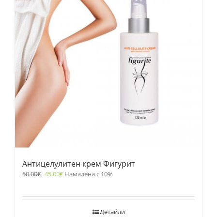
Антицелулитен крем Фигурит
50.00
€
45.00
€
Намалена с 10%
Детайли