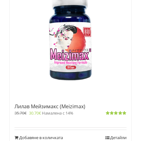
Лилав Мейзимакс (Meizimax)
35.70
€
30.70
€
Намалена с 14%
Оценено
с
5.00
от 5
Добавяне в количката
Детайли