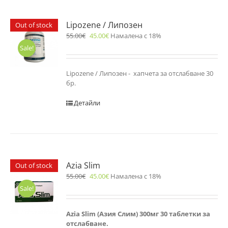
Lipozene / Липозен
Out of stock
55.00
€
45.00
€
Намалена с 18%
Sale!
Lipozene / Липозен - хапчета за отслабване 30
бр.
Детайли
Azia Slim
Out of stock
55.00
€
45.00
€
Намалена с 18%
Sale!
Azia Slim (Азия Слим) 300мг 30 таблетки за
отслабване.