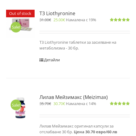
T3 Liothyronine
Out of stock
31.00
€
25.00
€
Намалена с 19%
Оценено
Sale!
с
5.00
от 5
T3 Liothyronine таблетки за засилване на
метаболизма - 30 бр.
Детайли
Лилав Мейзимакс (Meizimax)
35.70
€
30.70
€
Намалена с 14%
Sale!
Оценено
с
5.00
от 5
Лилав Мейзимакс оригинал капсули за
отслабване 30 бр.
Цена 30.70 евро/60 лв