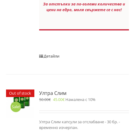
За отстъпки за по-големи количества и
цени на едро, моля свържете се с нас!
Детайли
Ултра Слим
Out of stock
50.00
€
45.00
€
Намалена с 10%
Sale!
Ултра Слим капсули за отслабване - 30 бр. -
временно изчерпан.