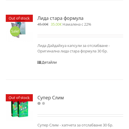
Лида стара формула
Out of stock
45.00
€
35.00
€
Намалена с 22%
Sale!
Лида Дайдайхуа капсули за отслабване -
Оригинална лида стара формула 30 бр.
Детайли
Супер Слим
Out of stock
Супер Слим - хапчета за отслабване 30 бр.