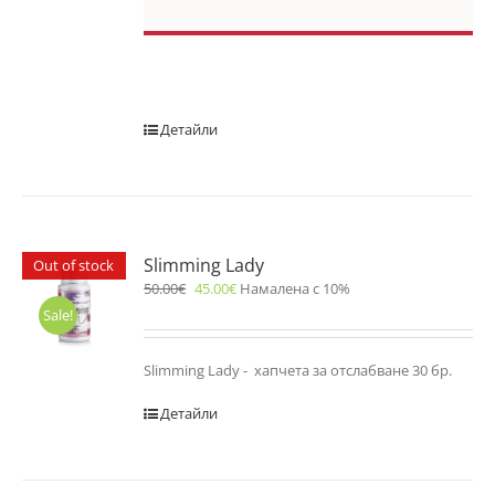
Детайли
Slimming Lady
Out of stock
50.00
€
45.00
€
Намалена с 10%
Sale!
Slimming Lady - хапчета за отслабване 30 бр.
Детайли