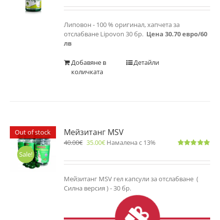
с
5.00
от 5
Липовон - 100 % оригинал, хапчета за
отслабване Lipovon 30 бр.
Цена 30.70 евро/60
лв
Добавяне в
Детайли
количката
Мейзитанг MSV
Out of stock
40.00
€
35.00
€
Намалена с 13%
Оценено
Sale!
с
5.00
от 5
Мейзитанг MSV гел капсули за отслабване (
Силна версия ) - 30 бр.