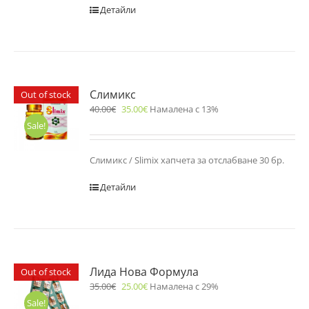
Детайли
Слимикс
Out of stock
40.00
€
35.00
€
Намалена с 13%
Sale!
Слимикс / Slimix хапчета за отслабване 30 бр.
Детайли
Лида Нова Формула
Out of stock
35.00
€
25.00
€
Намалена с 29%
Sale!