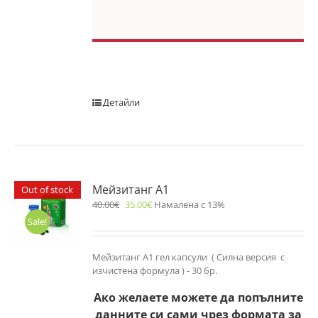
Детайли
Мейзитанг A1
Out of stock
40.00
€
35.00
€
Намалена с 13%
Sale!
Мейзитанг A1 гел капсули ( Силна версия с
изчистена формула ) - 30 бр.
Ако желаете можете да попълните
данните си сами чрез формата за