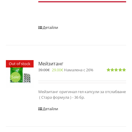
Детайли
Мейзитанг
Out of stock
39.00
€
29.00
€
Намалена с 26%
Оценено
Sale!
с
5.00
от 5
Мейзитанг оригинал гел капсули за отслабване
( Стара формула ) - 36 бр.
Детайли