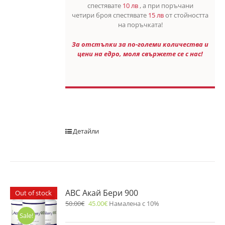
спестявате
10 лв
, а при поръчани
четири броя спестявате
15 лв
от стойността
на поръчката!
За отстъпки за по-големи количества и
цени на едро, моля свържете се с нас!
Детайли
ABC Акай Бери 900
Out of stock
50.00
€
45.00
€
Намалена с 10%
Sale!