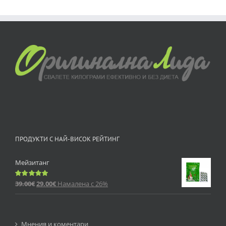
ПРОДУКТИ С НАЙ-ВИСОК РЕЙТИНГ
Мейзитанг
39.00
€
29.00
€
Намалена с 26%
Оценено
с
5.00
от 5
Мнения и коментари