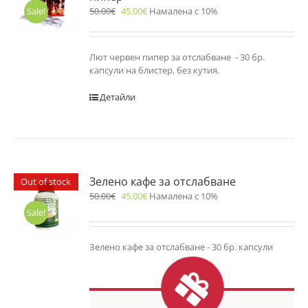
50.00
€
45.00
€
Намалена с 10%
Sale!
Лют червен пипер за отслабване - 30 бр.
капсули на блистер, без кутия.
Детайли
Зелено кафе за отслабване
Out of stock
50.00
€
45.00
€
Намалена с 10%
Sale!
Зелено кафе за отслабване - 30 бр. капсули