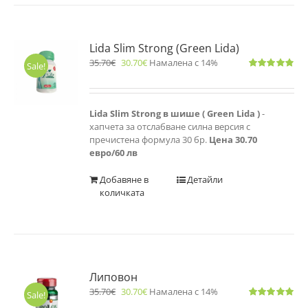
Lida Slim Strong (Green Lida)
35.70
€
30.70
€
Намалена с 14%
Sale!
Оценено
с
4.83
от 5
Lida Slim Strong в шише ( Green Lida )
-
хапчета за отслабване силна версия с
пречистена формула 30 бр.
Цена 30.70
евро/60 лв
Добавяне в
Детайли
количката
Липовон
35.70
€
30.70
€
Намалена с 14%
Sale!
Оценено