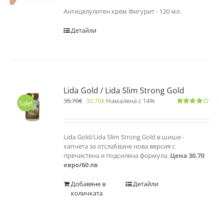
Антицелулитен крем Фигурит - 120 мл.
Детайли
Lida Gold / Lida Slim Strong Gold
35.70
€
30.70
€
Намалена с 14%
Sale!
Оценено
с
4.00
от 5
Lida Gold/Lida Slim Strong Gold в шише -
хапчета за отслабване нова версия с
пречистена и подсилена формула.
Цена 30.70
евро/60 лв
Добавяне в
Детайли
количката