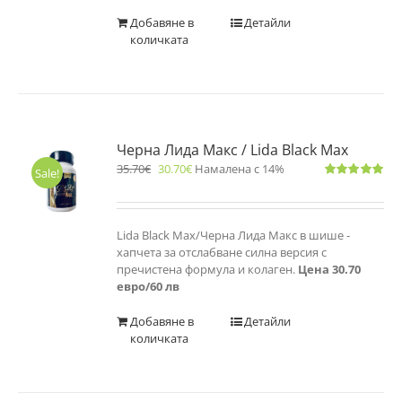
Добавяне в
Детайли
количката
Черна Лида Макс / Lida Black Max
35.70
€
30.70
€
Намалена с 14%
Sale!
Оценено
с
5.00
от 5
Lida Black Max/Черна Лида Макс в шише -
хапчета за отслабване силна версия с
пречистена формула и колаген.
Цена 30.70
евро/60 лв
Добавяне в
Детайли
количката