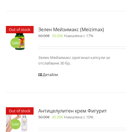
Зелен Мейзимакс (Meizimax)
Out of stock
60.00
€
50.00
€
Намалена с 17%
Sale!
Зелен Мейзимакс оригинал капсули за
отслабване 30 бр.
Детайли
Антицелулитен крем Фигурит
Out of stock
50.00
€
45.00
€
Намалена с 10%
Sale!