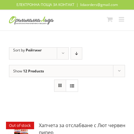
Skip
ЕЛЕКТРОННА ПОЩА ЗА КОНТАКТ
|
lidaorders@gmail.com
to
content
Sort by
Рейтинг
Show
12 Products
Хапчета за отслабване с Лют червен
Out of stock
пипер