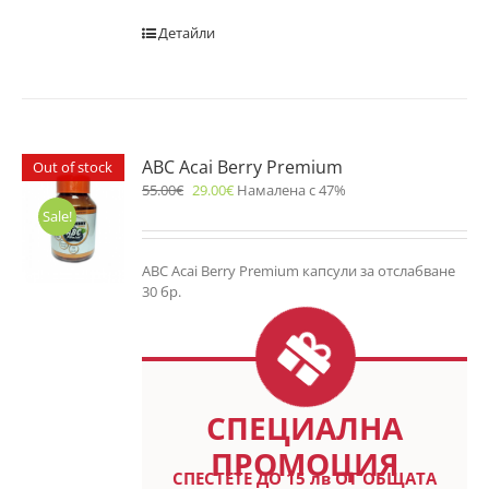
Детайли
ABC Acai Berry Premium
Out of stock
55.00
€
29.00
€
Намалена с 47%
Sale!
ABC Acai Berry Premium капсули за отслабване
30 бр.
СПЕЦИАЛНА
ПРОМОЦИЯ
СПЕСТETE ДО 15 лв ОТ ОБЩАТА