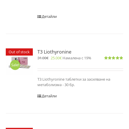
Детайли
T3 Liothyronine
Out of stock
31.00
€
25.00
€
Намалена с 19%
Оценено
Sale!
с
5.00
от 5
T3 Liothyronine таблетки за засилване на
метаболизма - 30 бр.
Детайли