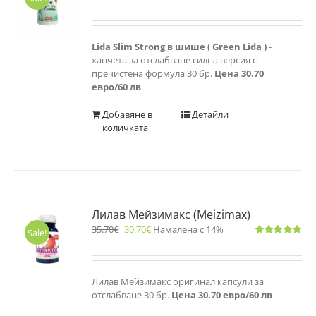
Оценено
с
4.83
от 5
Lida Slim Strong в шише ( Green Lida )
-
хапчета за отслабване силна версия с
пречистена формула 30 бр.
Цена 30.70
евро/60 лв
Добавяне в
Детайли
количката
Лилав Мейзимакс (Meizimax)
35.70
€
30.70
€
Намалена с 14%
Sale!
Оценено
с
5.00
от 5
Лилав Мейзимакс оригинал капсули за
отслабване 30 бр.
Цена 30.70 евро/60 лв