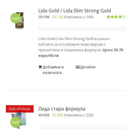
Lida Gold / Lida Slim Strong Gold
35.70
€
30.70
€
Намалена с 14%
Sale!
Оценено
с
4.00
от 5
Lida Gold/Lida Slim Strong Gold в шише -
хапчета за отслабване нова версия с
пречистена и подсилена формула.
Цена 30.70
евро/60 лв
Добавяне в
Детайли
количката
Лида стара формула
Out of stock
45.00
€
35.00
€
Намалена с 22%
Sale!