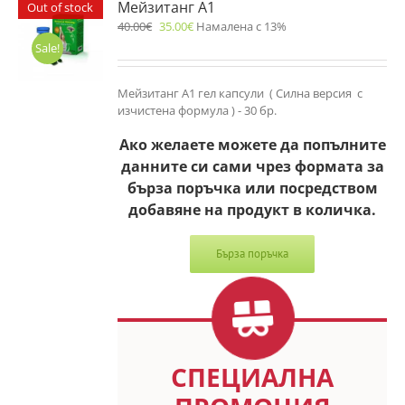
Мейзитанг A1
Out of stock
40.00
€
35.00
€
Намалена с 13%
Sale!
Мейзитанг A1 гел капсули ( Силна версия с
изчистена формула ) - 30 бр.
Ако желаете можете да попълните
данните си сами чрез формата за
бърза поръчка или посредством
добавяне на продукт в количка.
Бърза поръчка
СПЕЦИАЛНА