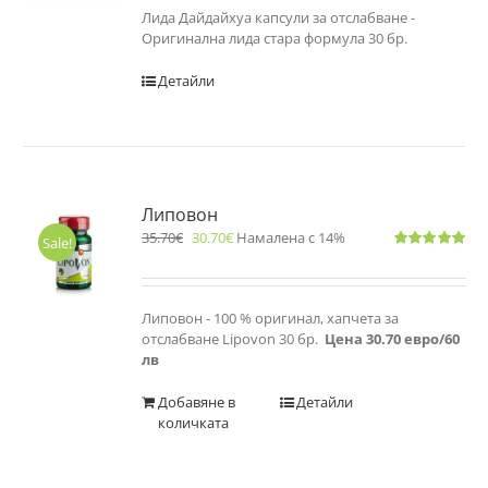
Лида Дайдайхуа капсули за отслабване -
Оригинална лида стара формула 30 бр.
Детайли
Липовон
35.70
€
30.70
€
Намалена с 14%
Sale!
Оценено
с
5.00
от 5
Липовон - 100 % оригинал, хапчета за
отслабване Lipovon 30 бр.
Цена 30.70 евро/60
лв
Добавяне в
Детайли
количката