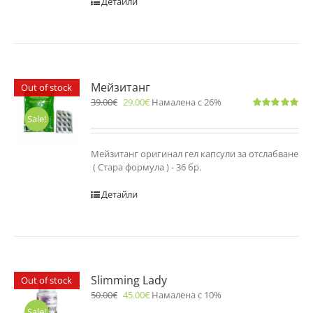
Детайли
Мейзитанг
Out of stock
39.00
€
29.00
€
Намалена с 26%
Оценено
Sale!
с
5.00
от 5
Мейзитанг оригинал гел капсули за отслабване
( Стара формула ) - 36 бр.
Детайли
Slimming Lady
Out of stock
50.00
€
45.00
€
Намалена с 10%
Sale!