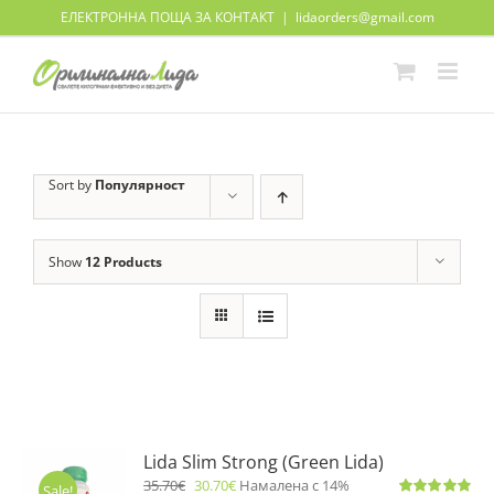
Skip
ЕЛЕКТРОННА ПОЩА ЗА КОНТАКТ
|
lidaorders@gmail.com
to
content
Sort by
Популярност
Show
12 Products
Lida Slim Strong (Green Lida)
35.70
€
30.70
€
Намалена с 14%
Sale!