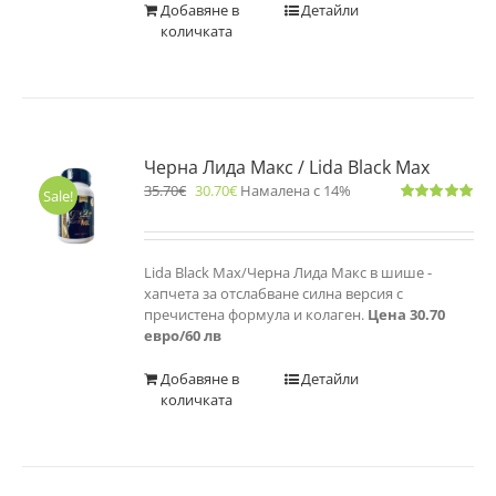
Добавяне в
Детайли
количката
Черна Лида Макс / Lida Black Max
35.70
€
30.70
€
Намалена с 14%
Sale!
Оценено
с
5.00
от 5
Lida Black Max/Черна Лида Макс в шише -
хапчета за отслабване силна версия с
пречистена формула и колаген.
Цена 30.70
евро/60 лв
Добавяне в
Детайли
количката