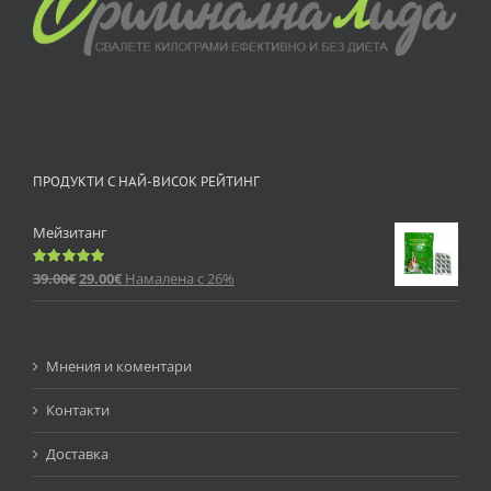
ПРОДУКТИ С НАЙ-ВИСОК РЕЙТИНГ
Мейзитанг
39.00
€
29.00
€
Намалена с 26%
Оценено
с
5.00
от 5
Мнения и коментари
Контакти
Доставка