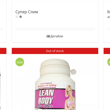
Супер Слим
М
4
Детайли
Out of stock
Sale!
S