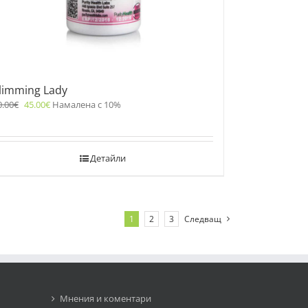
limming Lady
0.00
€
45.00
€
Намалена с 10%
Детайли
1
2
3
Следващ
Мнения и коментари