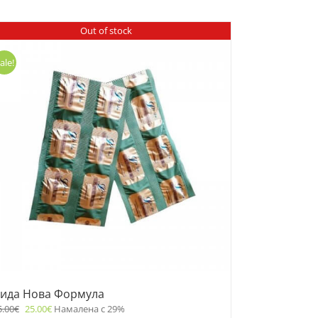
Out of stock
ale!
ида Нова Формула
5.00
€
25.00
€
Намалена с 29%