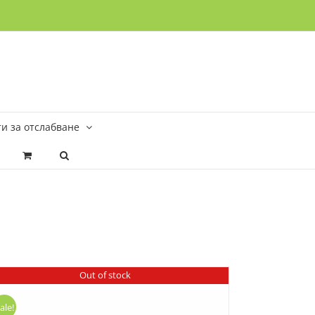
и за отслабване
Out of stock
ale!