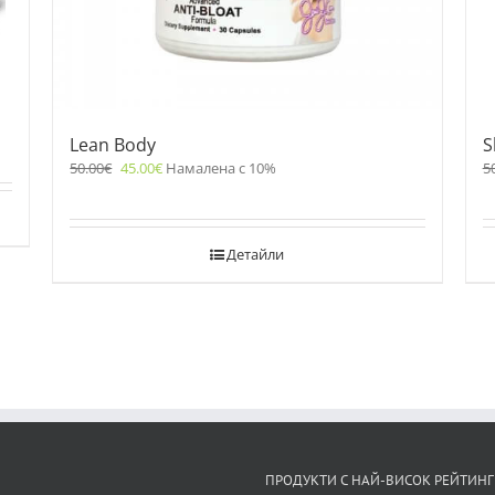
Lean Body
S
50.00
€
45.00
€
Намалена с 10%
5
Детайли
ПРОДУКТИ С НАЙ-ВИСОК РЕЙТИНГ