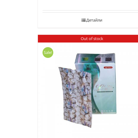
Детайли
Out of stock
Sale!