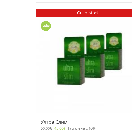
Out of stock
Sale!
Ултра Слим
50.00
€
45.00
€
Намалена с 10%