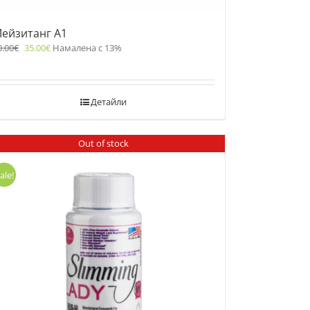
ейзитанг A1
0.00
€
35.00
€
Намалена с 13%
Детайли
Out of stock
ale!