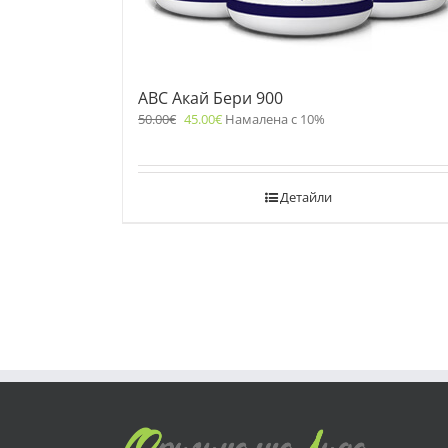
ABC Акай Бери 900
50.00
€
45.00
€
Намалена с 10%
Детайли