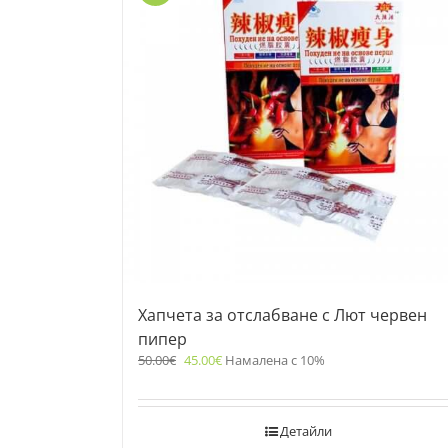
Хапчета за отслабване с Лют червен
пипер
50.00
€
45.00
€
Намалена с 10%
Детайли