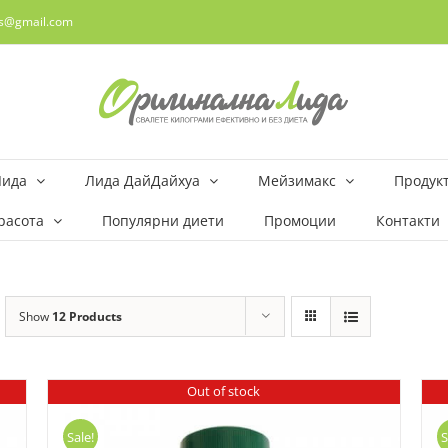
rs@gmail.com
Лида
Лида ДайДайхуа
Мейзимакс
Продукт
расота
Популярни диети
Промоции
Контакти
Show
12 Products
Out of stock
Sale!
S