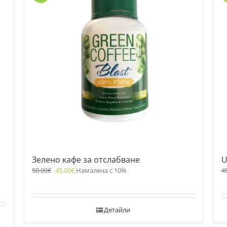
Зелено кафе за отслабване
U
50.00
€
45.00
€
Намалена с 10%
4
Детайли