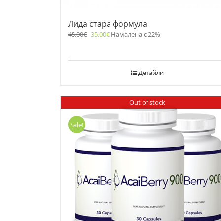
Лида стара формула
45.00
€
35.00
€
Намалена с 22%
Детайли
Out of stock
Sale!