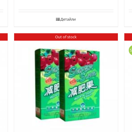
Детайли
Out of stock
S