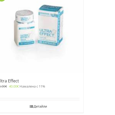
ltra Effect
5.00
€
40.00
€
Намалена с 11%
Детайли