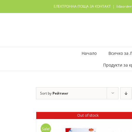
Skip
ЕЛЕКТРОННА ПОЩА ЗА КОНТАКТ
|
lidaorde
to
content
Начало
Всичко за 
Продукти за к
Sort by
Рейтинг
Out of stock
Sale!