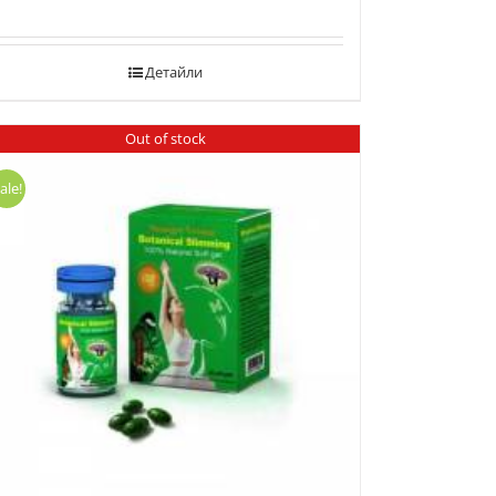
Детайли
Out of stock
ale!