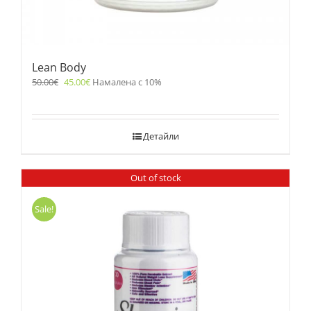
Lean Body
50.00
€
45.00
€
Намалена с 10%
Детайли
Out of stock
Sale!