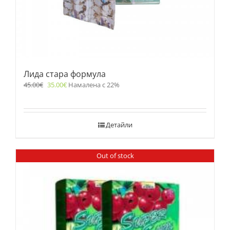
Лида стара формула
45.00
€
35.00
€
Намалена с 22%
Детайли
Out of stock