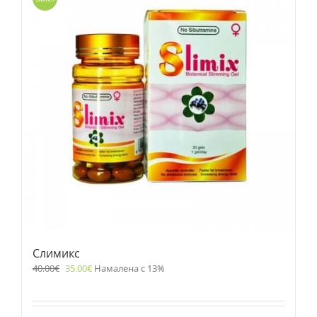
Слимикс
40.00
€
35.00
€
Намалена с 13%