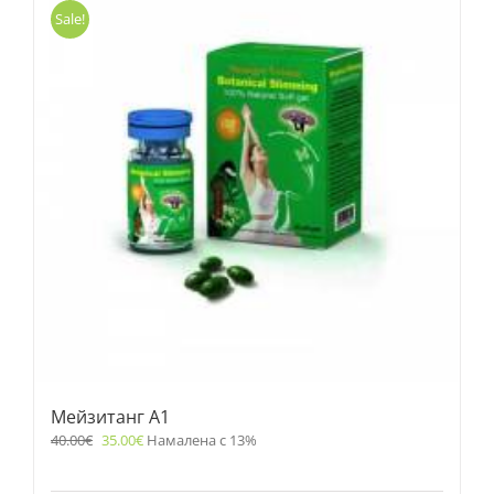
Sale!
Мейзитанг A1
40.00
€
35.00
€
Намалена с 13%