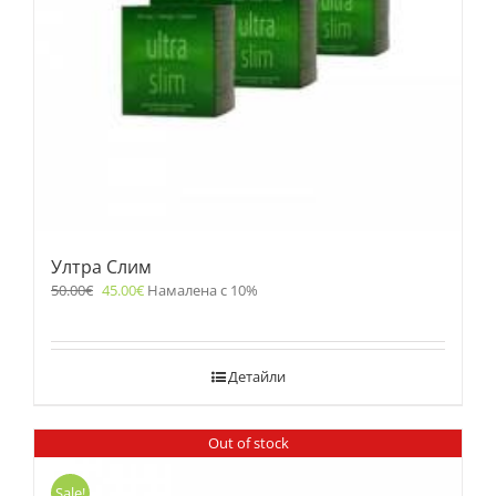
Ултра Слим
50.00
€
45.00
€
Намалена с 10%
Детайли
Out of stock
Sale!