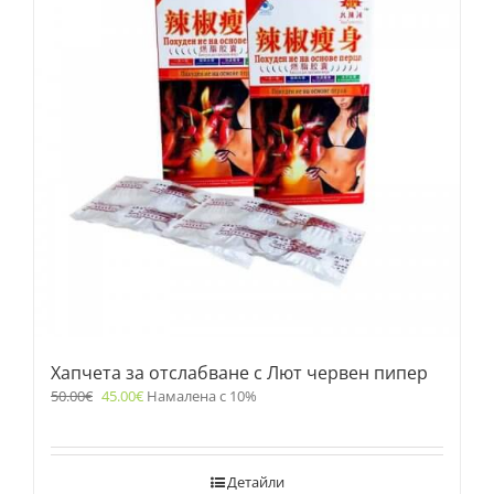
Хапчета за отслабване с Лют червен пипер
50.00
€
45.00
€
Намалена с 10%
Детайли