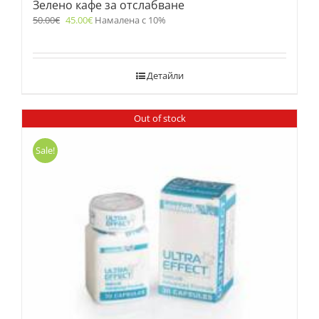
Зелено кафе за отслабване
50.00
€
45.00
€
Намалена с 10%
Детайли
Out of stock
Sale!