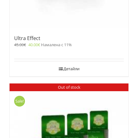
Ultra Effect
45.00
€
40.00
€
Намалена с 11%
Детайли
Out of stock
Sale!