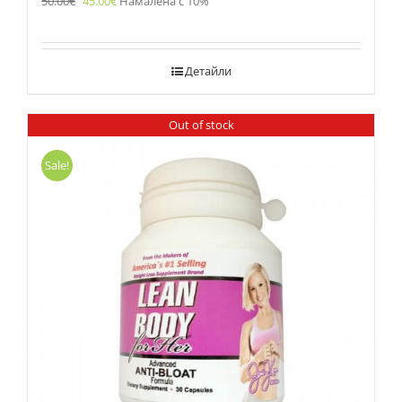
50.00
€
45.00
€
Намалена с 10%
Детайли
Out of stock
Sale!