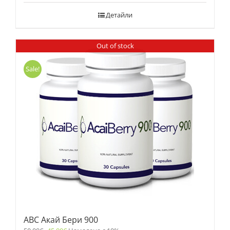
Детайли
Out of stock
Sale!
ABC Акай Бери 900