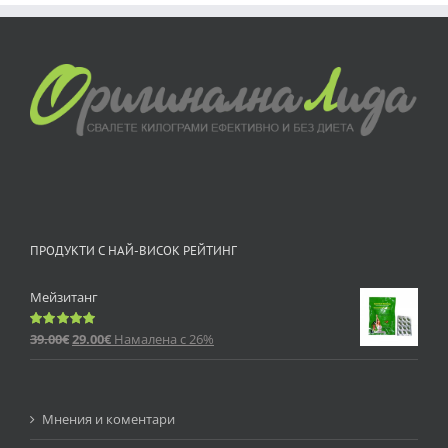
ПРОДУКТИ С НАЙ-ВИСОК РЕЙТИНГ
Мейзитанг
39.00
€
29.00
€
Намалена с 26%
Оценено
с
5.00
от 5
Мнения и коментари