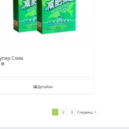
упер Слим
Детайли
1
2
3
Следващ