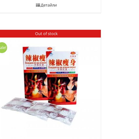
Детайли
Out of stock
ale!