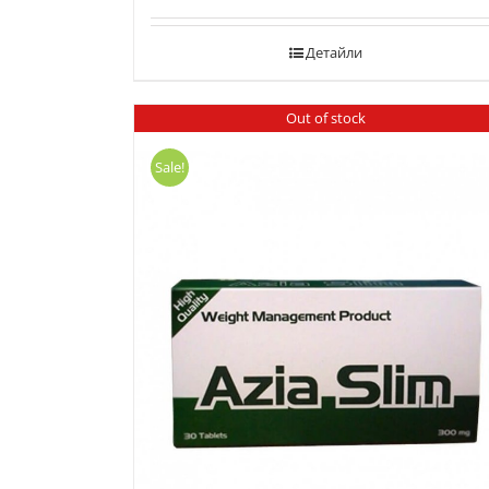
Детайли
Out of stock
Sale!