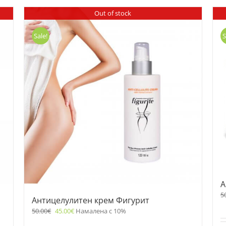
Out of stock
Sale!
S
A
5
Антицелулитен крем Фигурит
50.00
€
45.00
€
Намалена с 10%