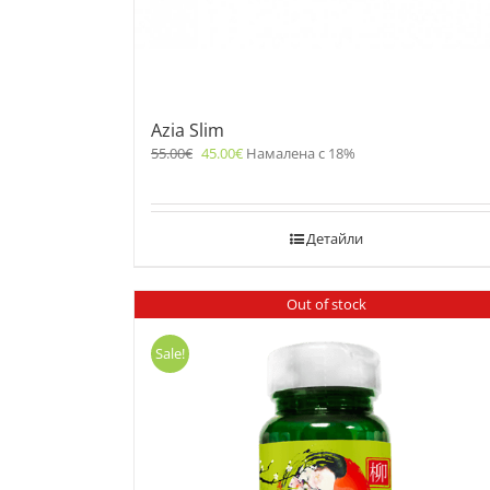
Azia Slim
55.00
€
45.00
€
Намалена с 18%
Детайли
Out of stock
Sale!