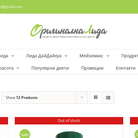
rs@gmail.com
Лида
Лида ДайДайхуа
Мейзимакс
Продукт
расота
Популярни диети
Промоции
Контакти
Show
12 Products
Out of stock
Sale!
S