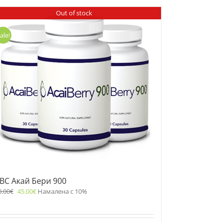
Out of stock
ale!
BC Акай Бери 900
0.00
€
45.00
€
Намалена с 10%