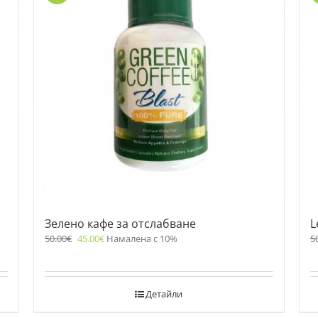
Зелено кафе за отслабване
L
50.00
€
45.00
€
Намалена с 10%
5
Детайли