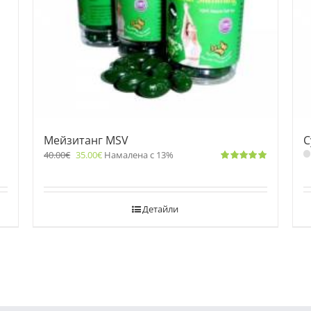
Мейзитанг MSV
С
40.00
€
35.00
€
Намалена с 13%
Оценено
с
5.00
от 5
Детайли