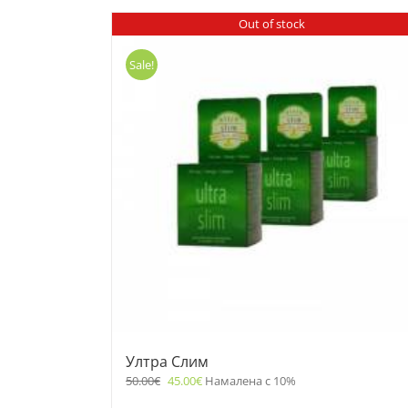
Out of stock
Sale!
Ултра Слим
50.00
€
45.00
€
Намалена с 10%