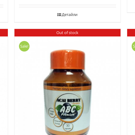
Детайли
Out of stock
Sale!
S