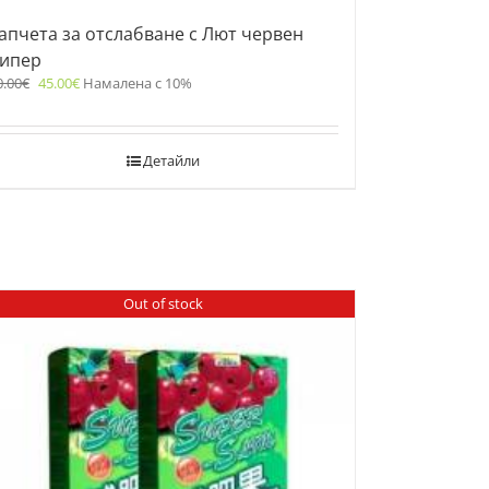
апчета за отслабване с Лют червен
ипер
0.00
€
45.00
€
Намалена с 10%
Детайли
Out of stock