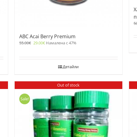
Х
п
5
ABC Acai Berry Premium
55.00
€
29.00
€
Намалена с 47%
Детайли
Out of stock
Sale!