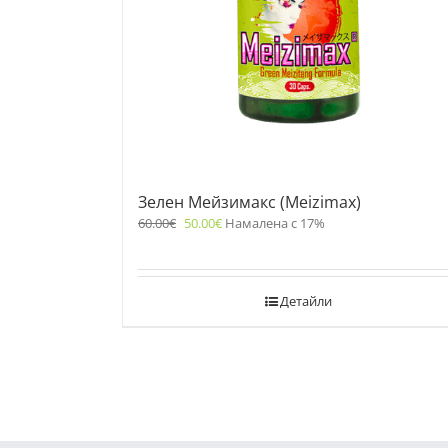
Зелен Мейзимакс (Meizimax)
60.00
€
50.00
€
Намалена с 17%
Детайли