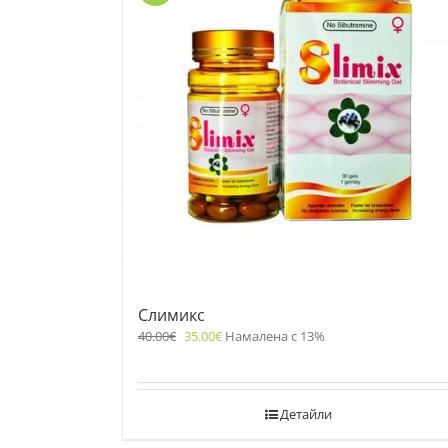
Слимикс
40.00
€
35.00
€
Намалена с 13%
Детайли