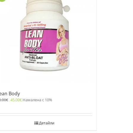
ean Body
0.00
€
45.00
€
Намалена с 10%
Детайли