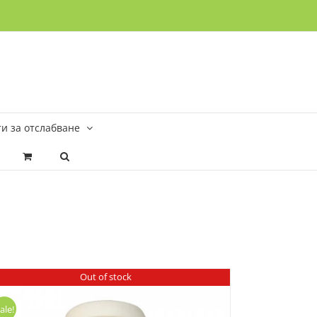
и за отслабване
Out of stock
ale!