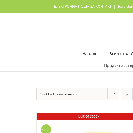
Skip
ЕЛЕКТРОННА ПОЩА ЗА КОНТАКТ
|
lidaorde
to
content
Начало
Всичко за 
Продукти за к
Sort by
Популярност
Out of stock
Sale!