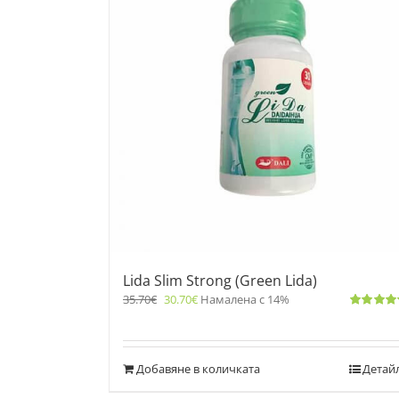
Lida Slim Strong (Green Lida)
35.70
€
30.70
€
Намалена с 14%
Оценено
с
4.83
от 5
Добавяне в количката
Детай