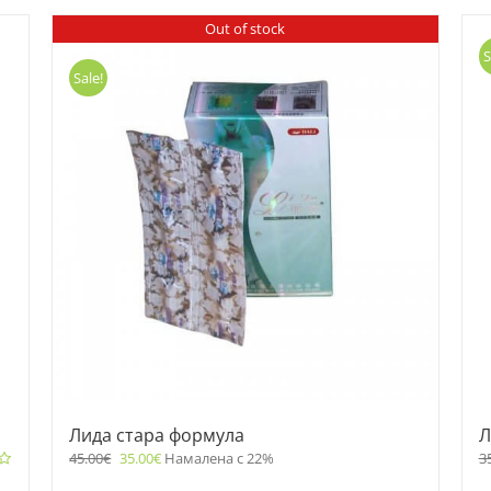
Out of stock
S
Sale!
Лида стара формула
Л
45.00
€
35.00
€
Намалена с 22%
3