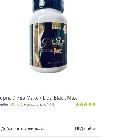
ерна Лида Макс / Lida Black Max
5.70
€
30.70
€
Намалена с 14%
Оценено
с
5.00
от 5
Добавяне в количката
Детайли