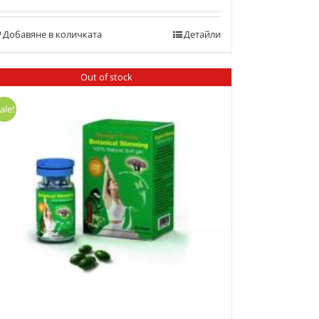
с
5.00
от 5
Добавяне в количката
Детайли
Out of stock
ale!