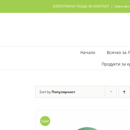
Skip
ЕЛЕКТРОННА ПОЩА ЗА КОНТАКТ
|
lidaorde
to
content
Начало
Всичко за 
Продукти за к
Sort by
Популярност
Sale!