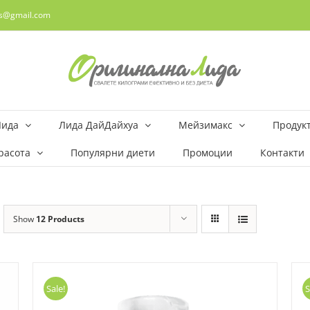
rs@gmail.com
Лида
Лида ДайДайхуа
Мейзимакс
Продукт
расота
Популярни диети
Промоции
Контакти
Show
12 Products
Sale!
S