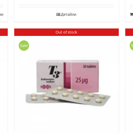
ли
Детайли
Out of stock
Sale!
S