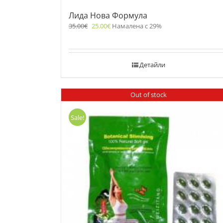
Лида Нова Формула
35.00
€
25.00
€
Намалена с 29%
Детайли
Out of stock
Sale!