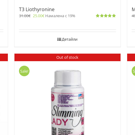
T3 Liothyronine
М
31.00
€
25.00
€
Намалена с 19%
4
Оценено
с
5.00
от 5
Детайли
Out of stock
Sale!
S