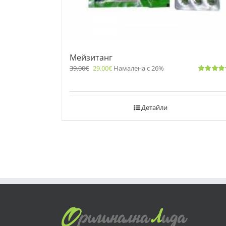
Мейзитанг
39.00
€
29.00
€
Намалена с 26%
Оценено
с
5.00
от 5
Детайли