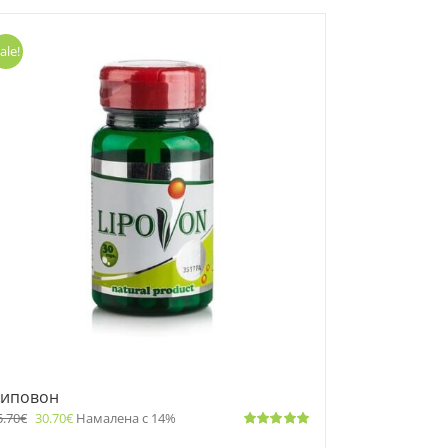
ale!
иповон
5.70
€
30.70
€
Намалена с 14%
Оценено