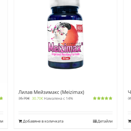
Лилав Мейзимакс (Meizimax)
Ч
35.70
€
30.70
€
Намалена с 14%
3
Оценено
с
5.00
от 5
ли
Добавяне в количката
Детайли