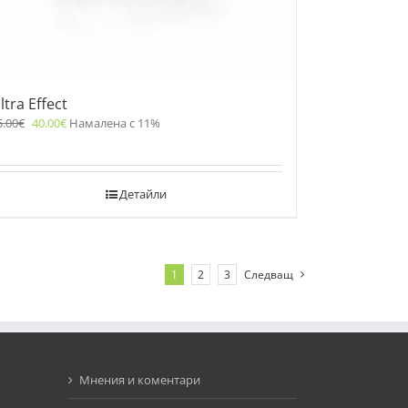
ltra Effect
5.00
€
40.00
€
Намалена с 11%
Детайли
1
2
3
Следващ
Мнения и коментари