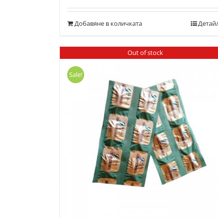
с
4.00
от 5
Добавяне в количката
Детай
Out of stock
Sale!