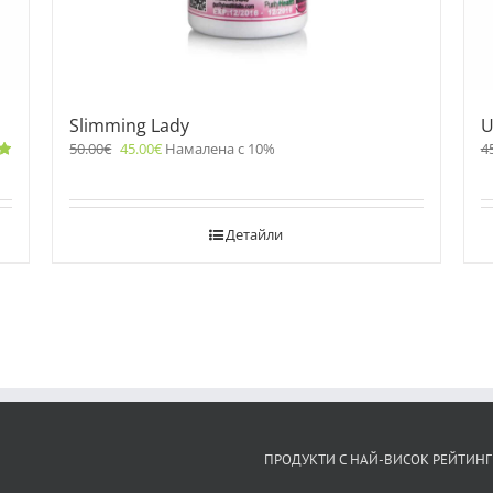
Slimming Lady
U
50.00
€
45.00
€
Намалена с 10%
4
Детайли
ПРОДУКТИ С НАЙ-ВИСОК РЕЙТИНГ