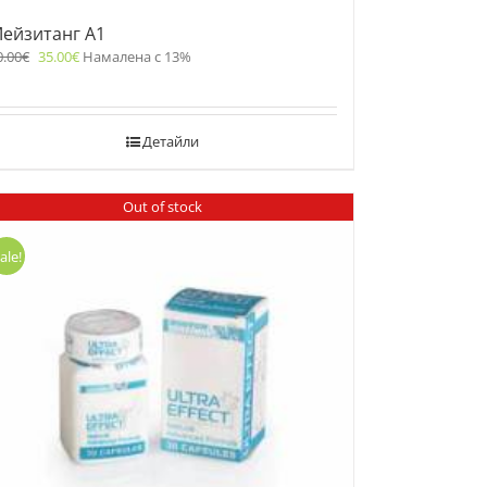
ейзитанг A1
0.00
€
35.00
€
Намалена с 13%
Детайли
Out of stock
ale!