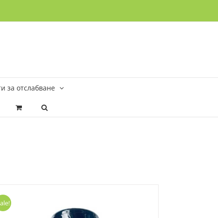
и за отслабване
ale!