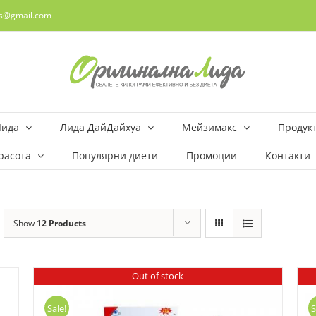
rs@gmail.com
Лида
Лида ДайДайхуа
Мейзимакс
Продукт
расота
Популярни диети
Промоции
Контакти
Show
12 Products
Out of stock
Sale!
S