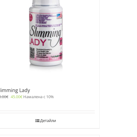
limming Lady
0.00
€
45.00
€
Намалена с 10%
Детайли