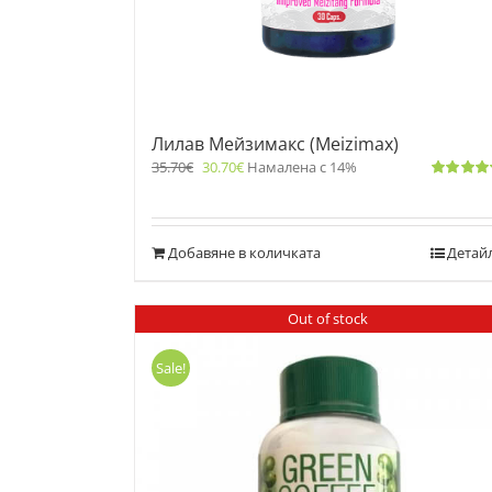
Лилав Мейзимакс (Meizimax)
35.70
€
30.70
€
Намалена с 14%
Оценено
с
5.00
от 5
Добавяне в количката
Детай
Out of stock
Sale!