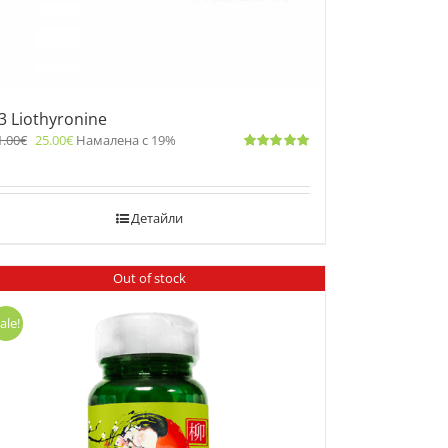
3 Liothyronine
1.00
€
25.00
€
Намалена с 19%
Оценено
с
5.00
от 5
Детайли
Out of stock
ale!