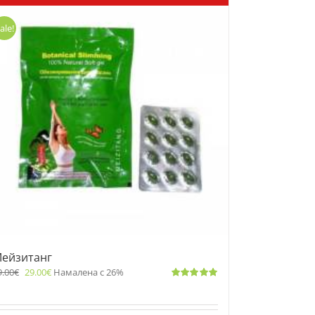
ale!
ейзитанг
9.00
€
29.00
€
Намалена с 26%
Оценено
с
5.00
от 5