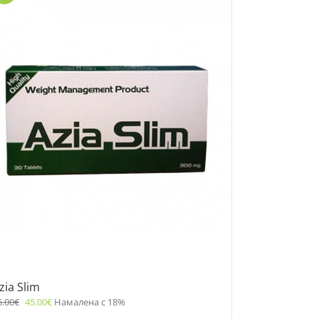
zia Slim
5.00
€
45.00
€
Намалена с 18%