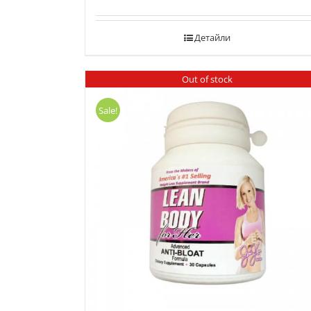
Детайли
Out of stock
Sale!