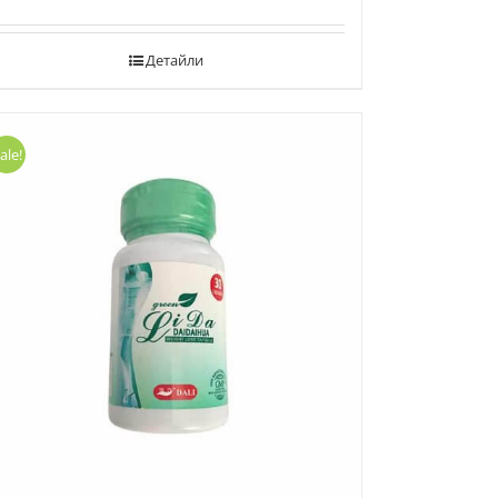
Детайли
ale!