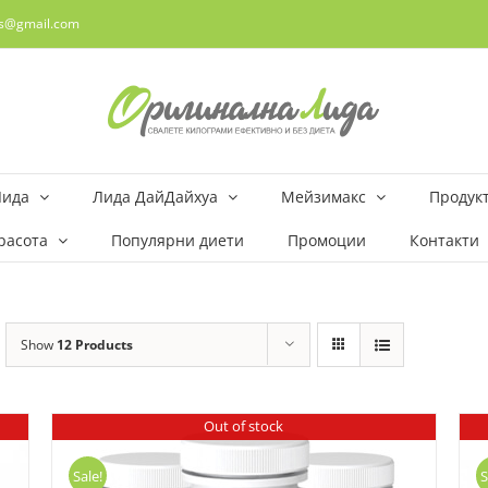
rs@gmail.com
Лида
Лида ДайДайхуа
Мейзимакс
Продукт
расота
Популярни диети
Промоции
Контакти
Show
12 Products
Out of stock
Sale!
S