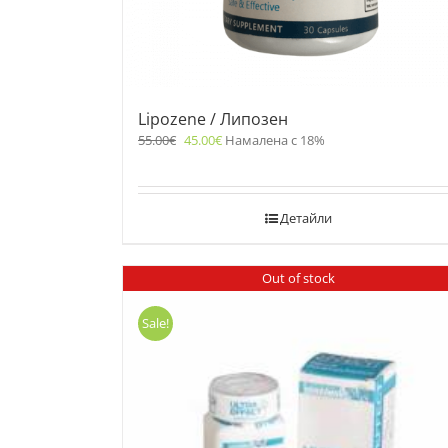
Lipozene / Липозен
55.00
€
45.00
€
Намалена с 18%
Детайли
Out of stock
Sale!