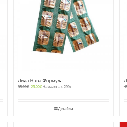
Лида Нова Формула
Л
35.00
€
25.00
€
Намалена с 29%
4
Детайли