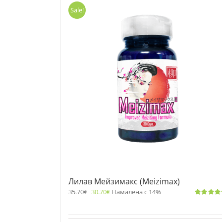
Sale!
Лилав Мейзимакс (Meizimax)
35.70
€
30.70
€
Намалена с 14%
Оценено
с
5.00
от 5