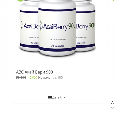
ABC Акай Бери 900
50.00
€
45.00
€
Намалена с 10%
Детайли
A
5