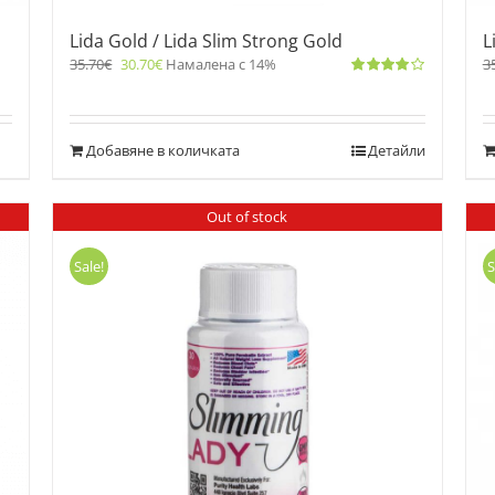
Lida Gold / Lida Slim Strong Gold
L
35.70
€
30.70
€
Намалена с 14%
3
Оценено
с
4.00
от 5
Добавяне в количката
Детайли
Out of stock
Sale!
S