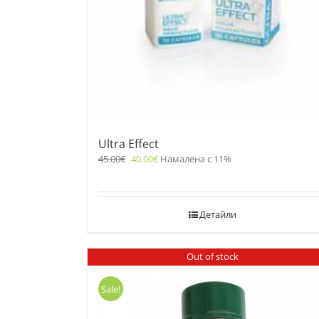
Ultra Effect
45.00
€
40.00
€
Намалена с 11%
Детайли
Out of stock
Sale!