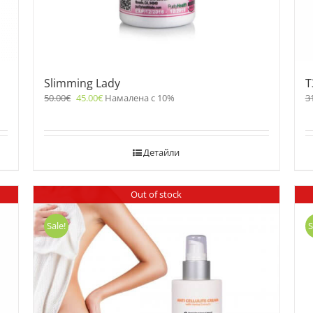
Slimming Lady
T
50.00
€
45.00
€
Намалена с 10%
3
Детайли
Out of stock
Sale!
S