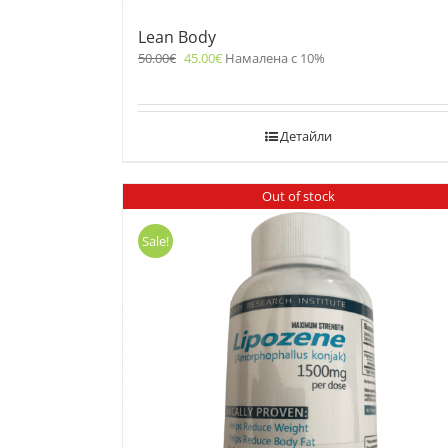
Lean Body
50.00
€
45.00
€
Намалена с 10%
Детайли
Out of stock
Sale!