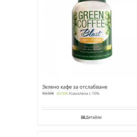
Зелено кафе за отслабване
50.00
€
45.00
€
Намалена с 10%
Детайли