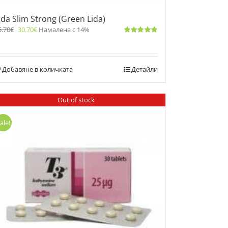
ida Slim Strong (Green Lida)
5.70
€
30.70
€
Намалена с 14%
Оценено
с
4.83
от 5
Добавяне в количката
Детайли
Out of stock
ale!