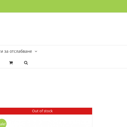
и за отслабване
Out of stock
ale!