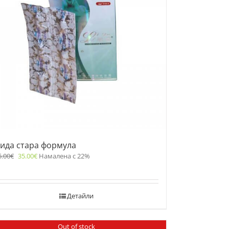
ида стара формула
5.00
€
35.00
€
Намалена с 22%
Детайли
Out of stock