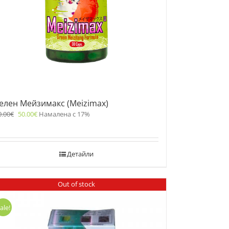
елен Мейзимакс (Meizimax)
0.00
€
50.00
€
Намалена с 17%
Детайли
Out of stock
ale!