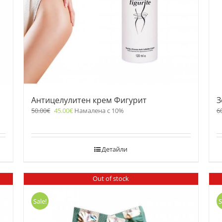
Антицелулитен крем Фигурит
З
50.00
€
45.00
€
Намалена с 10%
6
Детайли
Out of stock
Sale!
S