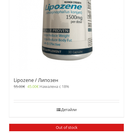
Lipozene / Липозен
55.00
€
45.00
€
Намалена с 18%
Детайли
Out of stock