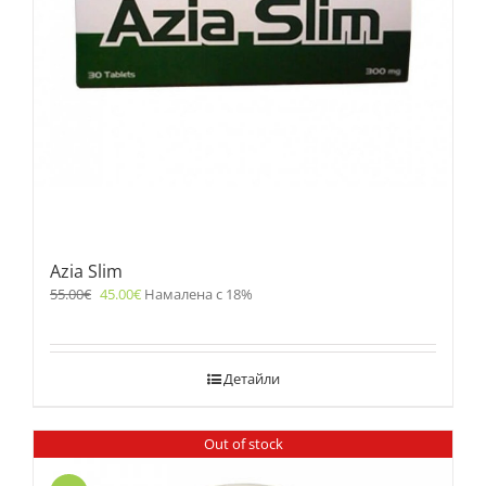
Azia Slim
55.00
€
45.00
€
Намалена с 18%
Детайли
Out of stock