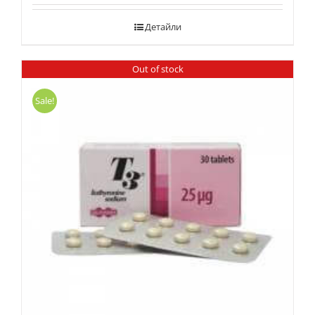
Детайли
Out of stock
Sale!