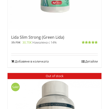
Lida Slim Strong (Green Lida)
35.70
€
30.70
€
Намалена с 14%
Оценено
с
4.83
от 5
Добавяне в количката
Детайли
Out of stock
Sale!