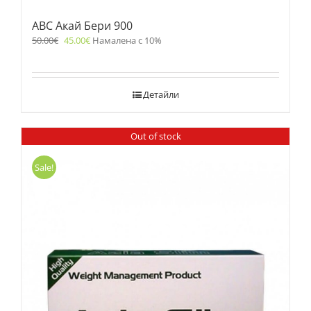
ABC Акай Бери 900
50.00
€
45.00
€
Намалена с 10%
Детайли
Out of stock
Sale!