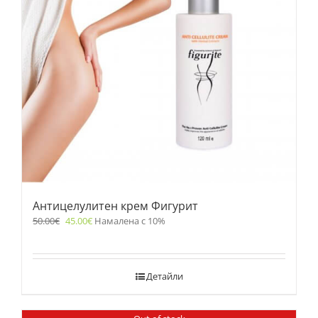
Антицелулитен крем Фигурит
50.00
€
45.00
€
Намалена с 10%
Детайли