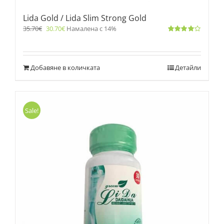
Lida Gold / Lida Slim Strong Gold
35.70
€
30.70
€
Намалена с 14%
Оценено
с
4.00
от 5
Добавяне в количката
Детайли
Sale!