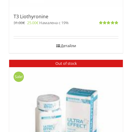
T3 Liothyronine
31.00
€
25.00
€
Намалена с 19%
Оценено
с
5.00
от 5
Детайли
Out of stock
Sale!