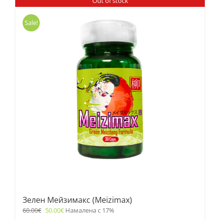
Out of stock
Sale!
Зелен Мейзимакс (Meizimax)
60.00
€
50.00
€
Намалена с 17%