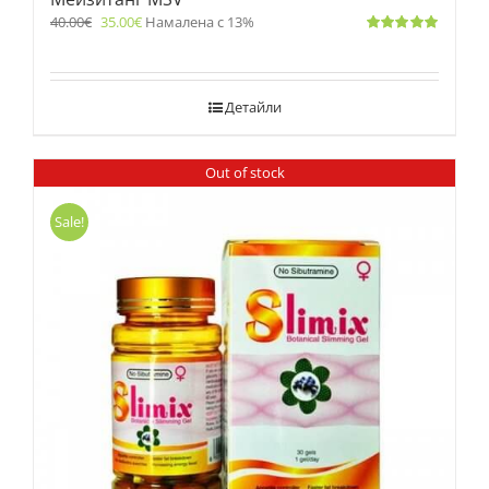
40.00
€
35.00
€
Намалена с 13%
Оценено
с
5.00
от 5
Детайли
Out of stock
Sale!