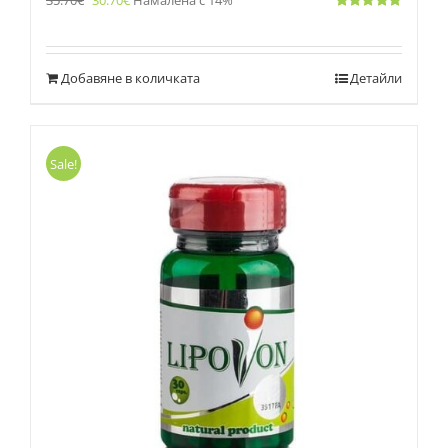
35.70
€
30.70
€
Намалена с 14%
Оценено
с
5.00
от 5
Добавяне в количката
Детайли
Sale!