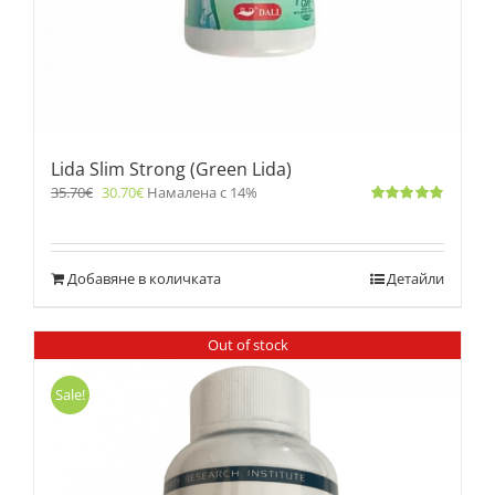
Lida Slim Strong (Green Lida)
35.70
€
30.70
€
Намалена с 14%
Оценено
с
4.83
от 5
Добавяне в количката
Детайли
Out of stock
Sale!