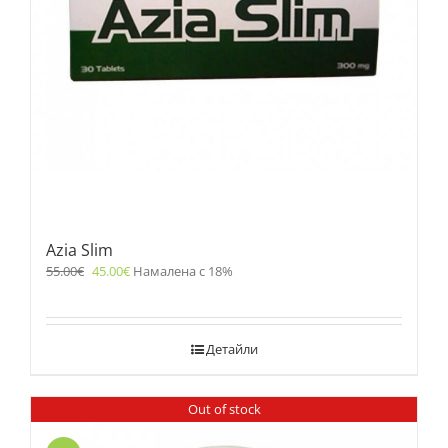
Azia Slim
55.00
€
45.00
€
Намалена с 18%
Детайли
Out of stock