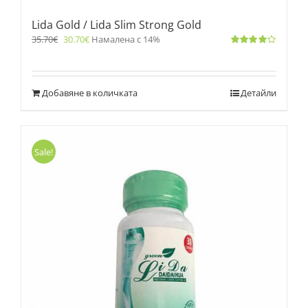
Lida Gold / Lida Slim Strong Gold
35.70
€
30.70
€
Намалена с 14%
Оценено
с
4.00
от 5
Добавяне в количката
Детайли
Sale!