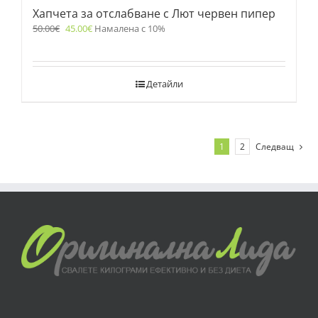
Хапчета за отслабване с Лют червен пипер
50.00
€
45.00
€
Намалена с 10%
Детайли
1
2
Следващ