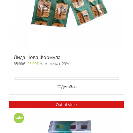
Лида Нова Формула
35.00
€
25.00
€
Намалена с 29%
Детайли
Out of stock
Sale!