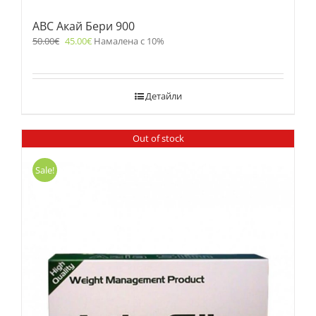
ABC Акай Бери 900
50.00
€
45.00
€
Намалена с 10%
Детайли
Out of stock
Sale!