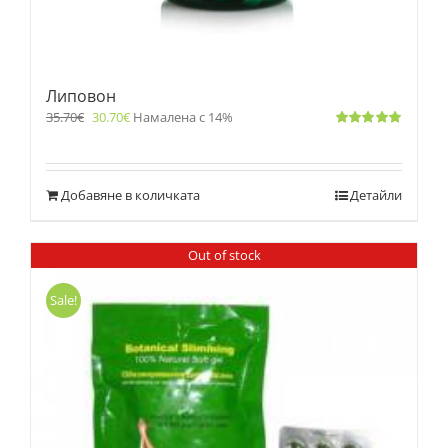
Липовон
35.70
€
30.70
€
Намалена с 14%
Оценено
с
5.00
от 5
Добавяне в количката
Детайли
Out of stock
Sale!