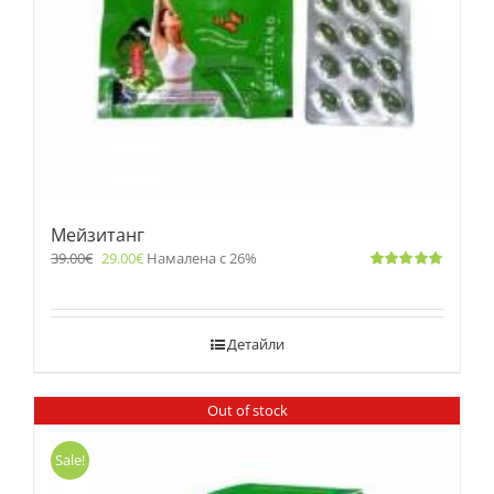
Мейзитанг
39.00
€
29.00
€
Намалена с 26%
Оценено
с
5.00
от 5
Детайли
Out of stock
Sale!