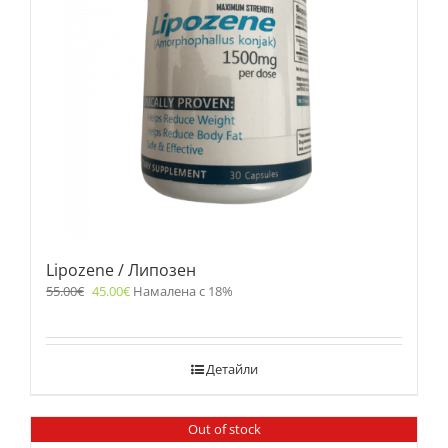
Lipozene / Липозен
55.00
€
45.00
€
Намалена с 18%
Детайли
Out of stock