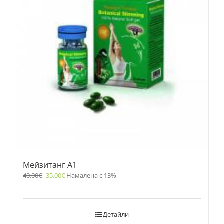
Мейзитанг A1
40.00
€
35.00
€
Намалена с 13%
Детайли