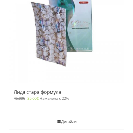
Лида стара формула
45.00
€
35.00
€
Намалена с 22%
Детайли