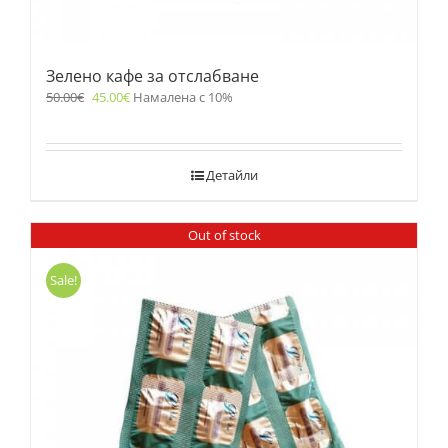
Зелено кафе за отслабване
50.00
€
45.00
€
Намалена с 10%
Детайли
Out of stock
Sale!