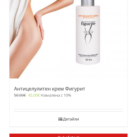
Антицелулитен крем Фигурит
50.00
€
45.00
€
Намалена с 10%
Детайли