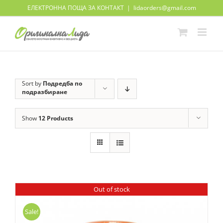
Skip
ЕЛЕКТРОННА ПОЩА ЗА КОНТАКТ
|
lidaorders@gmail.com
to
content
Sort by
Подредба по
подразбиране
Show
12 Products
Out of stock
Sale!