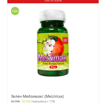
Out of stock
Sale!
Зелен Мейзимакс (Meizimax)
60.00
€
50.00
€
Намалена с 17%