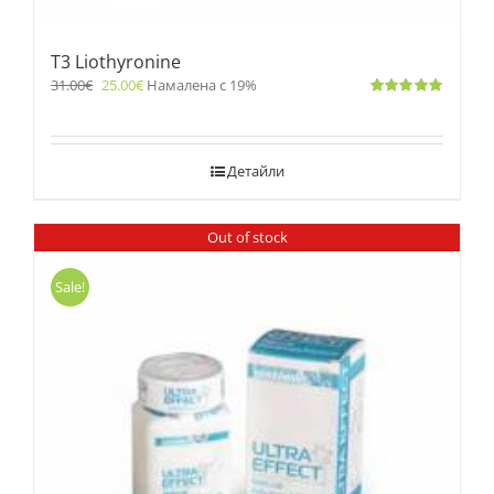
T3 Liothyronine
31.00
€
25.00
€
Намалена с 19%
Оценено
с
5.00
от 5
Детайли
Out of stock
Sale!