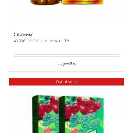
Слимикс
40.00
€
35.00
€
Намалена с 13%
Детайли
Out of stock