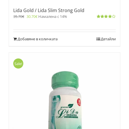
Lida Gold / Lida Slim Strong Gold
35.70
€
30.70
€
Намалена с 14%
Оценено
с
4.00
от 5
Добавяне в количката
Детайли
Sale!