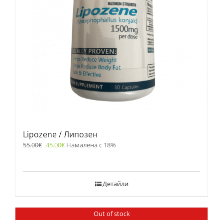
Lipozene / Липозен
55.00
€
45.00
€
Намалена с 18%
Детайли
Out of stock