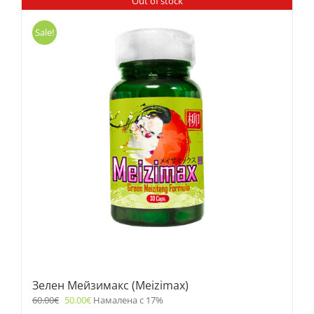
Out of stock
Sale!
Зелен Мейзимакс (Meizimax)
60.00
€
50.00
€
Намалена с 17%