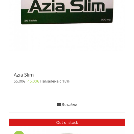
Azia Slim
55.00
€
45.00
€
Намалена с 18%
Детайли
Out of stock