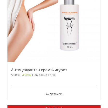
Антицелулитен крем Фигурит
50.00
€
45.00
€
Намалена с 10%
Детайли