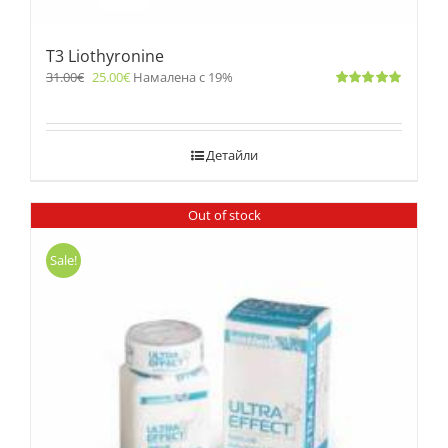
T3 Liothyronine
31.00
€
25.00
€
Намалена с 19%
Оценено
с
5.00
от 5
Детайли
Out of stock
Sale!