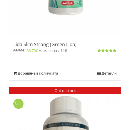
Lida Slim Strong (Green Lida)
35.70
€
30.70
€
Намалена с 14%
Оценено
с
4.83
от 5
Добавяне в количката
Детайли
Out of stock
Sale!