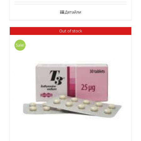
Детайли
Out of stock
Sale!