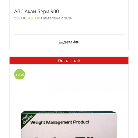
ABC Акай Бери 900
50.00
€
45.00
€
Намалена с 10%
Детайли
Out of stock
Sale!