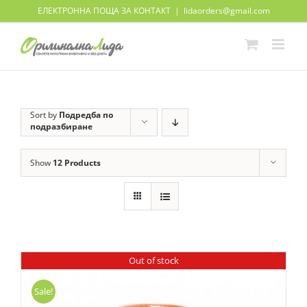
Skip
ЕЛЕКТРОННА ПОЩА ЗА КОНТАКТ
|
lidaorders@gmail.com
to
content
Sort by
Подредба по
подразбиране
Show
12 Products
Out of stock
Sale!