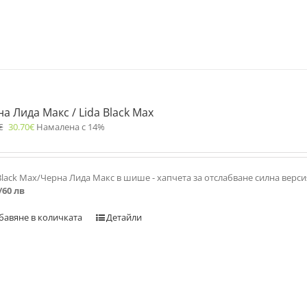
а Лида Макс / Lida Black Max
€
30.70
€
Намалена с 14%
Black Max/Черна Лида Макс в шише - хапчета за отслабване силна верс
/60 лв
бавяне в количката
Детайли