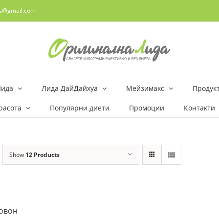
rs@gmail.com
Лида
Лида ДайДайхуа
Мейзимакс
Продукт
расота
Популярни диети
Промоции
Контакти
Show
12 Products
овон