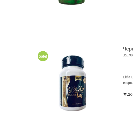
Черн
35.70
Sale!
Lida 
евро
До