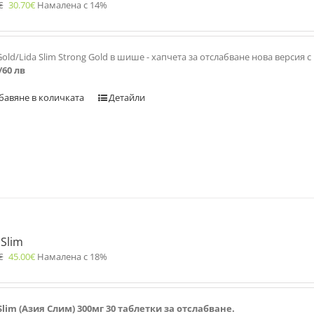
€
30.70
€
Намалена с 14%
Gold/Lida Slim Strong Gold в шише - хапчета за отслабване нова версия
/60 лв
бавяне в количката
Детайли
 Slim
€
45.00
€
Намалена с 18%
 Slim (Азия Слим) 300мг 30 таблетки за отслабване.