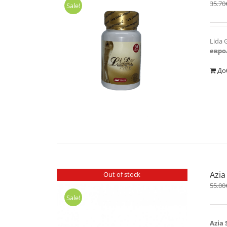
35.70
Sale!
Lida 
евро
До
Azia
Out of stock
55.00
Sale!
Azia