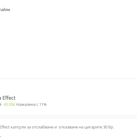
тайли
a Effect
€
40.00
€
Намалена с 11%
 Effect капсули за отслабване и отказване на цигарите 30 бр.