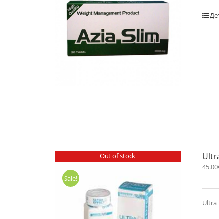
Де
Ultr
Out of stock
45.00
Sale!
Ultra