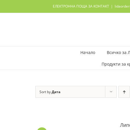
Skip
ЕЛЕКТРОННА ПОЩА ЗА КОНТАКТ
|
lidaorde
to
content
Начало
Всичко за 
Продукти за к
Sort by
Дата
Лип