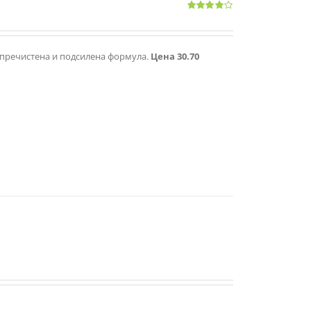
Оценено
с
4.00
от 5
 с пречистена и подсилена формула.
Цена 30.70