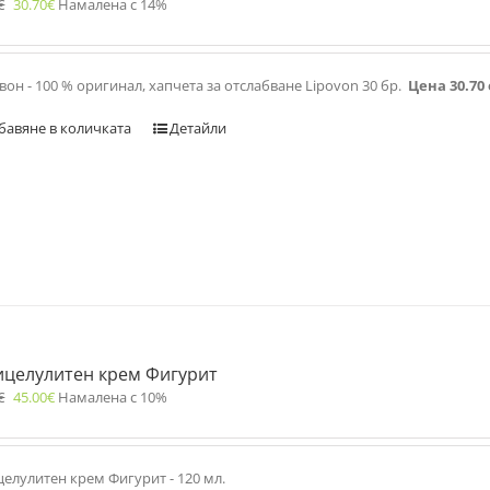
€
30.70
€
Намалена с 14%
он - 100 % оригинал, хапчета за отслабване Lipovon 30 бр.
Цена 30.70
бавяне в количката
Детайли
ицелулитен крем Фигурит
€
45.00
€
Намалена с 10%
елулитен крем Фигурит - 120 мл.