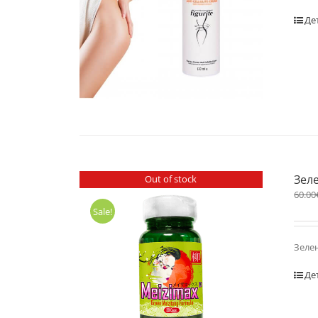
Де
Зел
Out of stock
60.00
Sale!
Зеле
Де