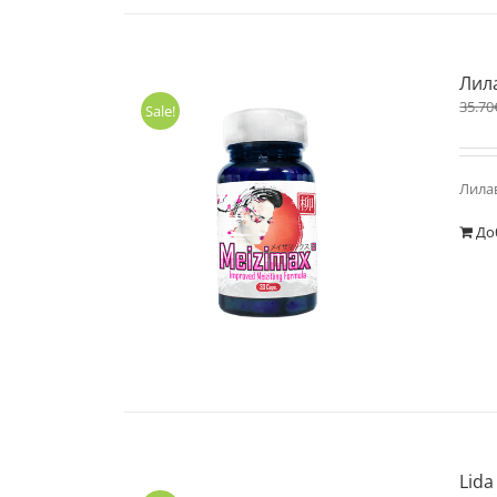
Лил
35.70
Sale!
Лила
До
Lida