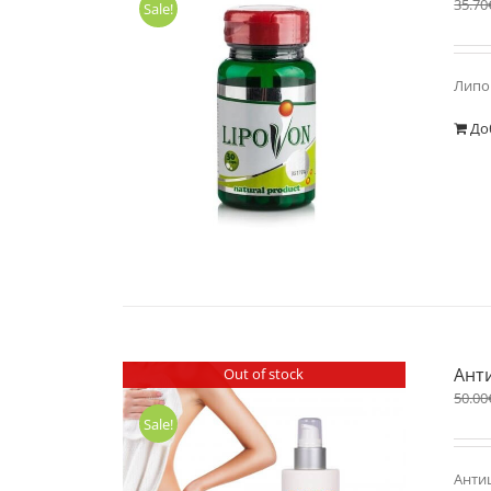
35.70
Sale!
Липов
До
Ант
Out of stock
50.00
Sale!
Антиц