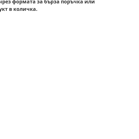
чрез формата за бърза поръчка или
укт в количка.