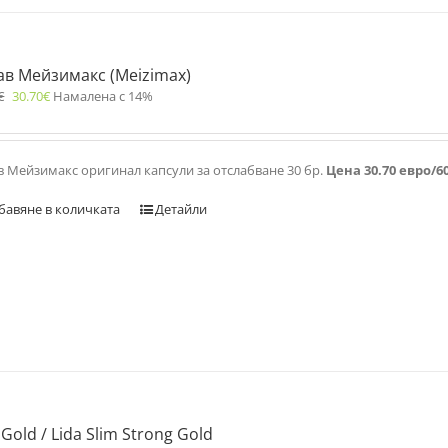
ав Мейзимакс (Meizimax)
€
30.70
€
Намалена с 14%
в Мейзимакс оригинал капсули за отслабване 30 бр.
Цена 30.70 евро/6
бавяне в количката
Детайли
 Gold / Lida Slim Strong Gold