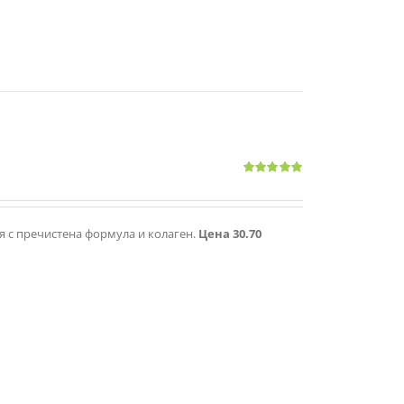
Оценено
с
5.00
от 5
ия с пречистена формула и колаген.
Цена 30.70