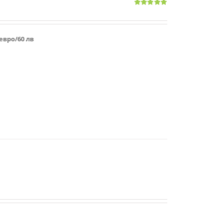
Оценено
с
5.00
от 5
 евро/60 лв