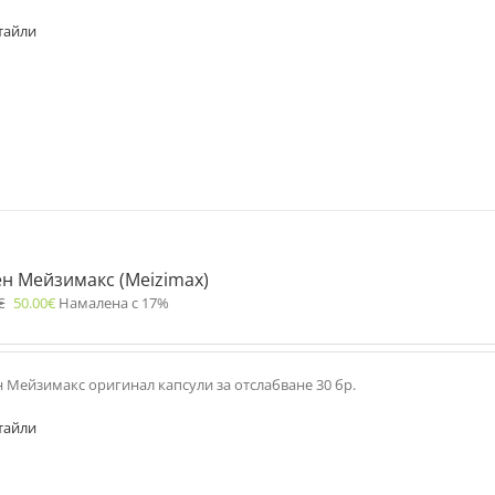
тайли
ен Мейзимакс (Meizimax)
€
50.00
€
Намалена с 17%
н Мейзимакс оригинал капсули за отслабване 30 бр.
тайли