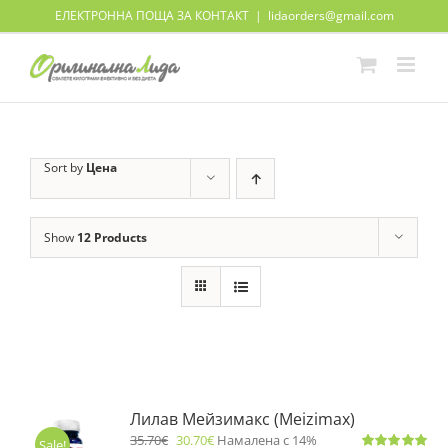
Skip
ЕЛЕКТРОННА ПОЩА ЗА КОНТАКТ
|
lidaorders@gmail.com
to
content
Sort by
Цена
Show
12 Products
Лилав Мейзимакс (Meizimax)
35.70
€
30.70
€
Намалена с 14%
Sale!