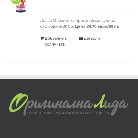
Оценено
с
5.00
от 5
Лилав Мейзимакс оригинал капсули за
отслабване 30 бр.
Цена 30.70 евро/60 лв
Добавяне в
Детайли
количката