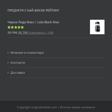
ПРОДУКТИ С НАЙ-ВИСОК РЕЙТИНГ
Черна Лида Макс / Lida Black Max
35.70
€
30.70
€
Намалена с 14%
Оценено
с
5.00
от 5
Мнения и коментари
Контакти
Доставка
Copyright originalnalida.com | Всички права запазени