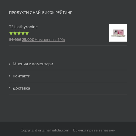
ПРОДУКТИ С НАЙ-ВИСОК РЕЙТИНГ
T3 Liothyronine
31.00
€
25.00
€
Намалена с 19%
Оценено
с
5.00
от 5
Мнения и коментари
Контакти
Доставка
Copyright originalnalida.com | Всички права запазени