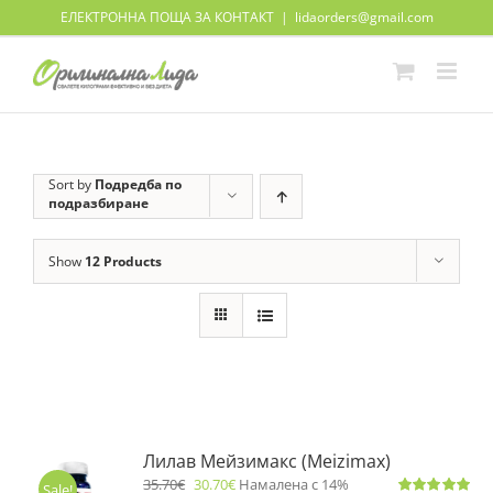
Skip
ЕЛЕКТРОННА ПОЩА ЗА КОНТАКТ
|
lidaorders@gmail.com
to
content
Sort by
Подредба по
подразбиране
Show
12 Products
Лилав Мейзимакс (Meizimax)
35.70
€
30.70
€
Намалена с 14%
Sale!