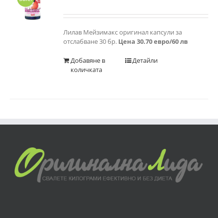
Оценено
с
5.00
от 5
Лилав Мейзимакс оригинал капсули за
отслабване 30 бр.
Цена 30.70 евро/60 лв
Добавяне в
Детайли
количката