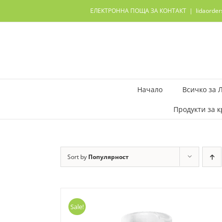
Skip
ЕЛЕКТРОННА ПОЩА ЗА КОНТАКТ
|
lidaorde
to
content
Начало
Всичко за 
Продукти за к
Sort by
Популярност
Sale!