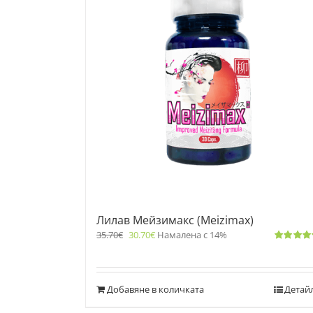
Лилав Мейзимакс (Meizimax)
35.70
€
30.70
€
Намалена с 14%
Оценено
с
5.00
от 5
Добавяне в количката
Детай