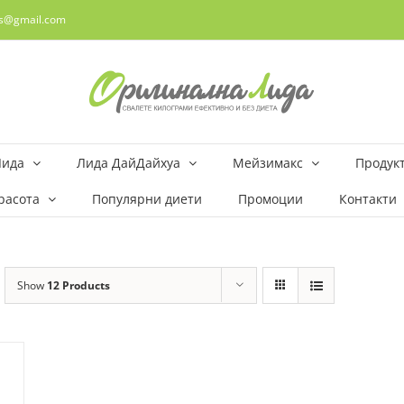
rs@gmail.com
Лида
Лида ДайДайхуа
Мейзимакс
Продукт
расота
Популярни диети
Промоции
Контакти
Show
12 Products