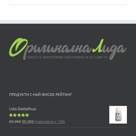
ПРОДУКТИ С НАЙ-ВИСОК РЕЙТИНГ
Lida Daidaihua
65.00
€
55.00
€
Намалена с 15%
Оценено
с
5.00
от 5