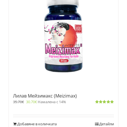
Лилав Мейзимакс (Meizimax)
35.70
€
30.70
€
Намалена с 14%
Оценено
с
5.00
от 5
Добавяне в количката
Детайли