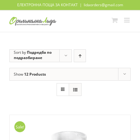
Skip
ЕЛЕКТРОННА ПОЩА ЗА КОНТАКТ
|
lidaorders@gmail.com
to
content
Sort by
Подредба по
подразбиране
Show
12 Products
Sale!