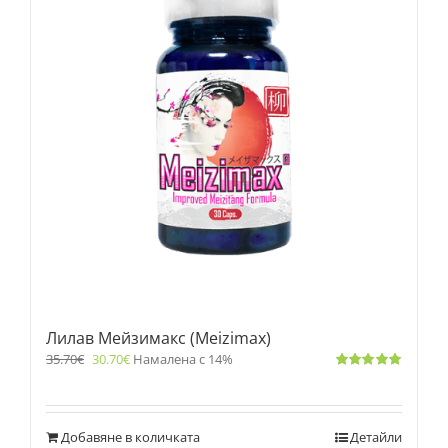
Лилав Мейзимакс (Meizimax)
35.70
€
30.70
€
Намалена с 14%
Оценено
с
5.00
от 5
Добавяне в количката
Детайли