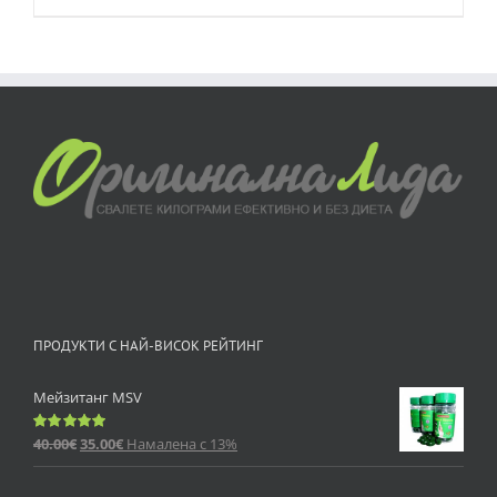
ПРОДУКТИ С НАЙ-ВИСОК РЕЙТИНГ
Мейзитанг MSV
40.00
€
35.00
€
Намалена с 13%
Оценено
с
5.00
от 5