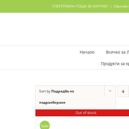
Skip
ЕЛЕКТРОННА ПОЩА ЗА КОНТАКТ
|
lidaorde
to
content
Начало
Всичко за 
Продукти за к
Sort by
Подредба по
подразбиране
Out of stock
Sale!