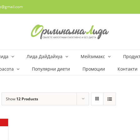
rs@gmail.com
Лида
Лида ДайДайхуа
Мейзимакс
Продукт
расота
Популярни диети
Промоции
Контакти
Show
12 Products