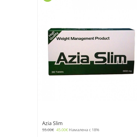
Azia Slim
55.00
€
45.00
€
Намалена с 18%